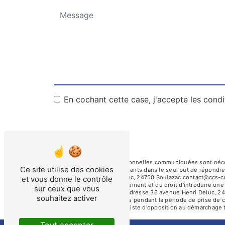
En cochant cette case, j'accepte les condi
** Les données personnelles communiquées sont nécessa
Ce site utilise des cookies
Crespin et ses sous-traitants dans le seul but de répond
avenue Henri Deluc, 24750 Boulazac contact@ccs-crespi
et vous donne le contrôle
consentement à tout moment et du droit d’introduire une 
sur ceux que vous
par voie postale à l'adresse 36 avenue Henri Deluc, 24
souhaitez activer
conservons vos données pendant la période de prise de con
sur la liste d'opposition au démarchage