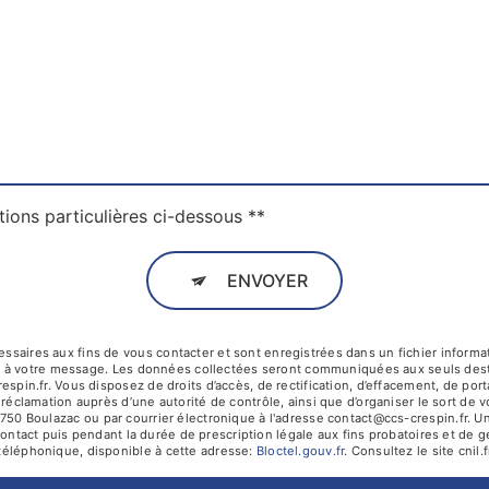
tions particulières ci-dessous **
ENVOYER
ires aux fins de vous contacter et sont enregistrées dans un fichier informati
re à votre message. Les données collectées seront communiquées aux seuls desti
n.fr. Vous disposez de droits d’accès, de rectification, d’effacement, de portabi
réclamation auprès d’une autorité de contrôle, ainsi que d’organiser le sort d
750 Boulazac ou par courrier électronique à l'adresse contact@ccs-crespin.fr. Un
tact puis pendant la durée de prescription légale aux fins probatoires et de ge
 téléphonique, disponible à cette adresse:
Bloctel.gouv.fr
. Consultez le site cnil.