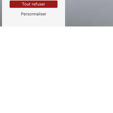
Tout refuser
Personnaliser
DÉCOUVREZ LA PRIME
ÉNERGIE
POUR FAIRE DES ÉCONOMIES
Vous souhaitez faire des travaux, mais avez un
petit budget ? Vous pouvez demander la
prime
énergie CEE
. Cette prime est une aide qui peut
couvrir jusqu’à 20% des dépenses de vos
éco-
travaux
.
Nous vous accompagnons dans toutes vos