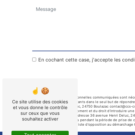
En cochant cette case, j'accepte les condi
** Les données personnelles communiquées sont nécessa
Ce site utilise des cookies
Crespin et ses sous-traitants dans le seul but de répond
avenue Henri Deluc, 24750 Boulazac contact@ccs-crespi
et vous donne le contrôle
consentement à tout moment et du droit d’introduire une 
sur ceux que vous
par voie postale à l'adresse 36 avenue Henri Deluc, 24
souhaitez activer
conservons vos données pendant la période de prise de con
sur la liste d'opposition au démarchage