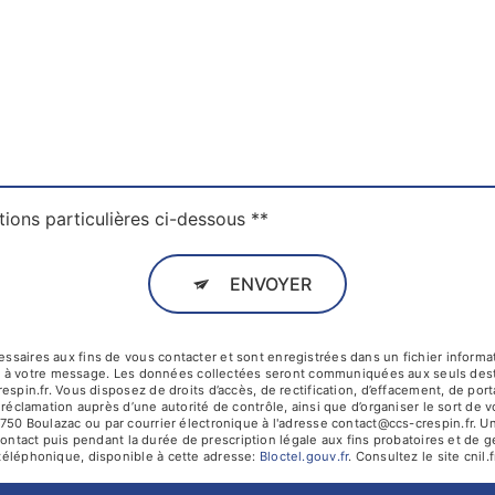
tions particulières ci-dessous **
ENVOYER
ires aux fins de vous contacter et sont enregistrées dans un fichier informati
re à votre message. Les données collectées seront communiquées aux seuls desti
n.fr. Vous disposez de droits d’accès, de rectification, d’effacement, de portabi
réclamation auprès d’une autorité de contrôle, ainsi que d’organiser le sort d
750 Boulazac ou par courrier électronique à l'adresse contact@ccs-crespin.fr. Un
tact puis pendant la durée de prescription légale aux fins probatoires et de ge
 téléphonique, disponible à cette adresse:
Bloctel.gouv.fr
. Consultez le site cnil.