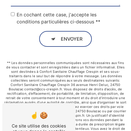
En cochant cette case, j'accepte les
conditions particulières ci-dessous **
ENVOYER
** Les données personnelles communiquées sont nécessaires aux fins
de vous contacter et sont enregistrées dans un fichier informatisé. Elles
sont destinées à Confort Sanitaire Chauffage Crespin et ses sous-
traitants dans le seul but de répondre à votre message. Les données
collectées seront communiquées aux seuls destinataires suivants:
Confort Sanitaire Chauffage Crespin 36 avenue Henri Deluc, 24750
Boulazac contact@ccs-crespin.fr. Vous disposez de droits d’accès, de
rectification, d’effacement, de portabilité, de limitation, d’opposition, de
retrait de votre consentement à tout moment et du droit d’introduire une
réclamation auprès d’une autorité de contrôle, ainsi que d’organiser le sort
de vos données post-mortem. Vous pouvez exercer ces droits par voie
postale à l'adresse 36 avenue Henri Deluc, 24750 Boulazac ou par courrier
électronique à l'adresse contact@ccs-crespin.fr. Un justificatif d'identité
pourra vous être demandé. Nous conservons vos données pendant la
période de prise de contact puis pendant la durée de prescription légale
Ce site utilise des cookies
aux fins probatoires et de gestion des contentieux. Vous avez le droit de